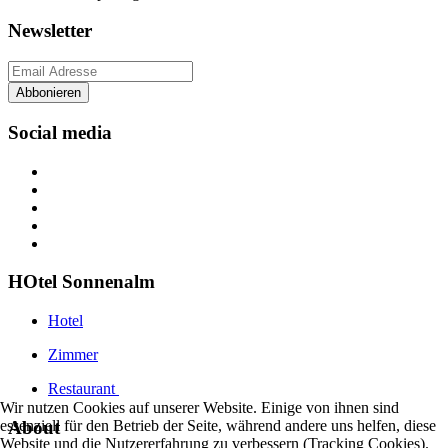
Newsletter
Abbonieren
Social media
HOtel Sonnenalm
Hotel
Zimmer
Restaurant
Wir nutzen Cookies auf unserer Website. Einige von ihnen sind
About
essenziell für den Betrieb der Seite, während andere uns helfen, diese
Website und die Nutzererfahrung zu verbessern (Tracking Cookies).