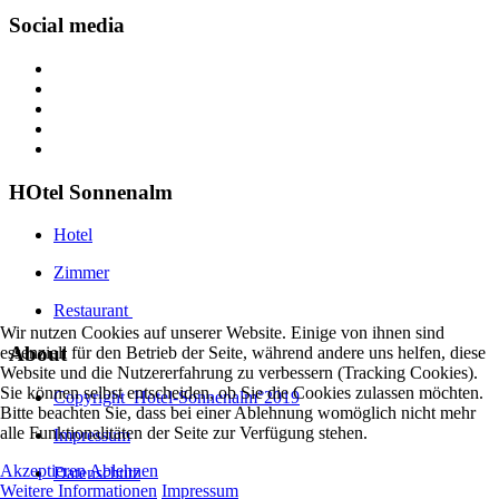
Social media
HOtel Sonnenalm
Hotel
Zimmer
Restaurant
Wir nutzen Cookies auf unserer Website. Einige von ihnen sind
About
essenziell für den Betrieb der Seite, während andere uns helfen, diese
Website und die Nutzererfahrung zu verbessern (Tracking Cookies).
Sie können selbst entscheiden, ob Sie die Cookies zulassen möchten.
Copyright_Hotel-Sonnenalm°2019
Bitte beachten Sie, dass bei einer Ablehnung womöglich nicht mehr
alle Funktionalitäten der Seite zur Verfügung stehen.
Impressum
Akzeptieren
Ablehnen
Datenschutz
Weitere Informationen
Impressum